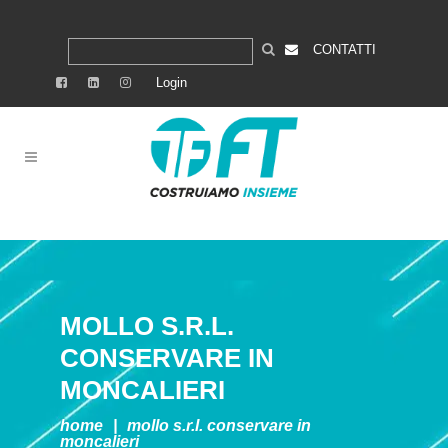
CONTATTI
Login
MOLLO S.R.L.
CONSERVARE IN
MONCALIERI
home
|
mollo s.r.l.
conservare in
moncalieri