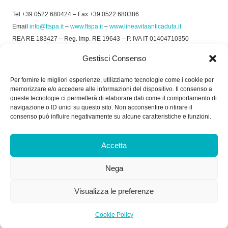
Tel +39 0522 680424 – Fax +39 0522 680386
Email
info@ftspa.it
–
www.ftspa.it
–
www.lineavitaanticaduta.it
REA RE 183427 – Reg. Imp. RE 19643 – P. IVA IT 01404710350
EXPORT RE 015011 Cap. Soc € 300.000 int. Vers.
Gestisci Consenso
© 2025 FT SPA –
Privacy Policy
–
Cookie Policy
Per fornire le migliori esperienze, utilizziamo tecnologie come i cookie per
memorizzare e/o accedere alle informazioni del dispositivo. Il consenso a
SOCIAL
queste tecnologie ci permetterà di elaborare dati come il comportamento di
navigazione o ID unici su questo sito. Non acconsentire o ritirare il
consenso può influire negativamente su alcune caratteristiche e funzioni.
ORARIO DI UFFICIO:
Accetta
Dal Lunedì al Venerdì: 8.00/12.30 - 13.30/17.30
Nega
RICEVIMENTO MERCI:
Dal Lunedì al Venerdì: 7.30/11.30 - 13.30/17.00
Visualizza le preferenze
Cookie Policy