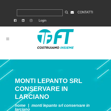
CONTATTI
Login
MONTI LEPANTO SRL
CONSERVARE IN
LARCIANO
home
|
monti lepanto srl
conservare in
larciano