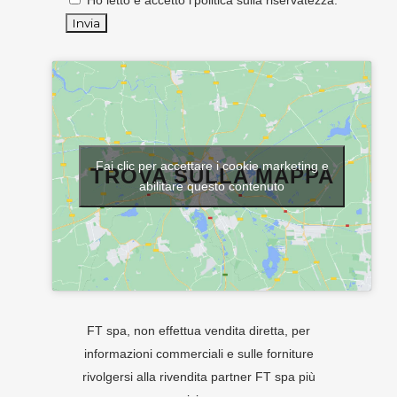
Ho letto e accetto l'
politica sulla riservatezza
.
Fai clic per accettare i cookie marketing e
TROVA SULLA MAPPA
abilitare questo contenuto
FT spa, non effettua vendita diretta, per
informazioni commerciali e sulle forniture
rivolgersi alla rivendita partner FT spa più