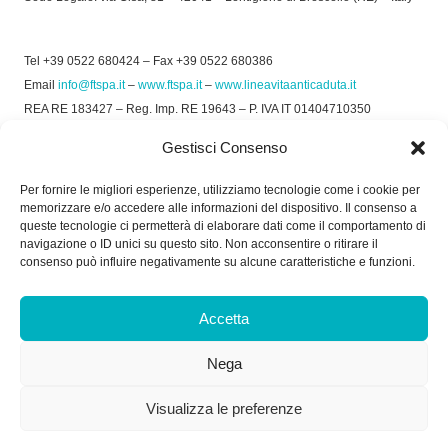
Tel +39 0522 680424 – Fax +39 0522 680386
Email
info@ftspa.it
–
www.ftspa.it
–
www.lineavitaanticaduta.it
REA RE 183427 – Reg. Imp. RE 19643 – P. IVA IT 01404710350
EXPORT RE 015011 Cap. Soc € 300.000 int. Vers.
Gestisci Consenso
© 2025 FT SPA –
Privacy Policy
–
Cookie Policy
Per fornire le migliori esperienze, utilizziamo tecnologie come i cookie per
memorizzare e/o accedere alle informazioni del dispositivo. Il consenso a
SOCIAL
queste tecnologie ci permetterà di elaborare dati come il comportamento di
navigazione o ID unici su questo sito. Non acconsentire o ritirare il
consenso può influire negativamente su alcune caratteristiche e funzioni.
ORARIO DI UFFICIO:
Accetta
Dal Lunedì al Venerdì: 8.00/12.30 - 13.30/17.30
Nega
RICEVIMENTO MERCI:
Dal Lunedì al Venerdì: 7.30/11.30 - 13.30/17.00
Visualizza le preferenze