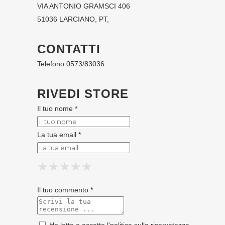
VIA ANTONIO GRAMSCI 406
51036 LARCIANO, PT,
CONTATTI
Telefono:
0573/83036
RIVEDI STORE
Il tuo nome *
La tua email *
★
★
★
★
★
★
★
★
★
★
★
★
★
★
★
Il tuo commento *