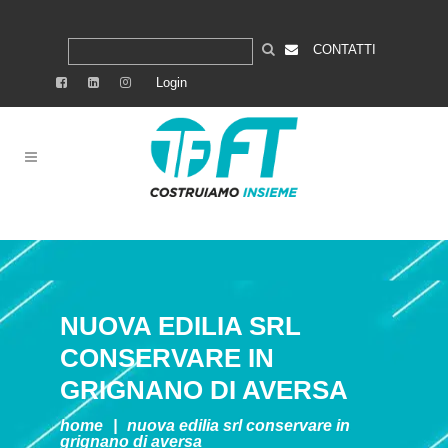
CONTATTI
Login
NUOVA EDILIA SRL
CONSERVARE IN
GRIGNANO DI AVERSA
home
|
nuova edilia srl
conservare in
grignano di aversa