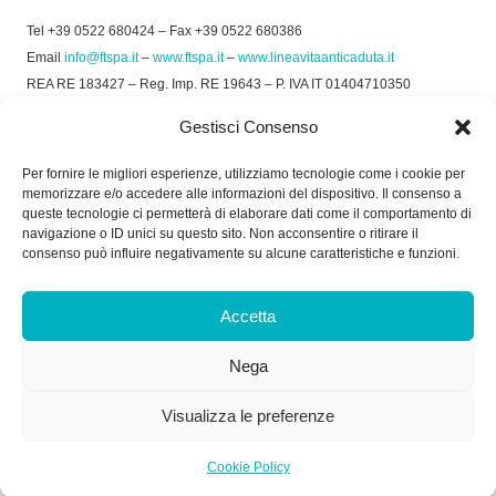
Tel +39 0522 680424 – Fax +39 0522 680386
Email
info@ftspa.it
–
www.ftspa.it
–
www.lineavitaanticaduta.it
REA RE 183427 – Reg. Imp. RE 19643 – P. IVA IT 01404710350
EXPORT RE 015011 Cap. Soc € 300.000 int. Vers.
Gestisci Consenso
© 2025 FT SPA –
Privacy Policy
–
Cookie Policy
Per fornire le migliori esperienze, utilizziamo tecnologie come i cookie per
memorizzare e/o accedere alle informazioni del dispositivo. Il consenso a
SOCIAL
queste tecnologie ci permetterà di elaborare dati come il comportamento di
navigazione o ID unici su questo sito. Non acconsentire o ritirare il
consenso può influire negativamente su alcune caratteristiche e funzioni.
ORARIO DI UFFICIO:
Accetta
Dal Lunedì al Venerdì: 8.00/12.30 - 13.30/17.30
Nega
RICEVIMENTO MERCI:
Dal Lunedì al Venerdì: 7.30/11.30 - 13.30/17.00
Visualizza le preferenze
Cookie Policy