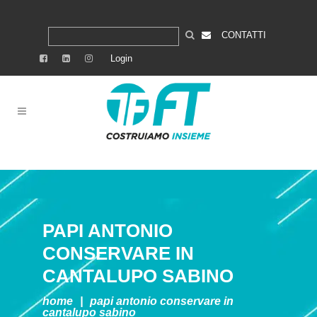
CONTATTI
Login
PAPI ANTONIO
CONSERVARE IN
CANTALUPO SABINO
home
|
papi antonio
conservare in
cantalupo sabino