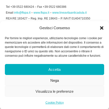
Tel +39 0522 680424 – Fax +39 0522 680386
Email
info@ftspa.it
–
www.ftspa.it
–
www.lineavitaanticaduta.it
REA RE 183427 – Reg. Imp. RE 19643 – P. IVA IT 01404710350
EXPORT RE 015011 Cap. Soc € 300.000 int. Vers.
Gestisci Consenso
© 2025 FT SPA –
Privacy Policy
–
Cookie Policy
Per fornire le migliori esperienze, utilizziamo tecnologie come i cookie per
memorizzare e/o accedere alle informazioni del dispositivo. Il consenso a
SOCIAL
queste tecnologie ci permetterà di elaborare dati come il comportamento di
navigazione o ID unici su questo sito. Non acconsentire o ritirare il
consenso può influire negativamente su alcune caratteristiche e funzioni.
ORARIO DI UFFICIO:
Accetta
Dal Lunedì al Venerdì: 8.00/12.30 - 13.30/17.30
Nega
RICEVIMENTO MERCI:
Dal Lunedì al Venerdì: 7.30/11.30 - 13.30/17.00
Visualizza le preferenze
Cookie Policy