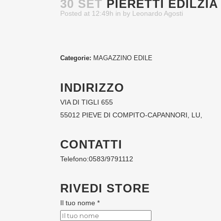
30 SET
PIERETTI EDILZIA
Posted at 12:49h
in
by
Leonardo Agosti
Categorie:
MAGAZZINO EDILE
INDIRIZZO
VIA DI TIGLI 655
55012 PIEVE DI COMPITO-CAPANNORI, LU,
CONTATTI
Telefono:
0583/9791112
RIVEDI STORE
Il tuo nome *