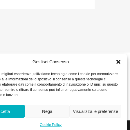
Gestisci Consenso
2 680386
SOCIAL
le migliori esperienze, utilizziamo tecnologie come i cookie per memorizzare
 alle informazioni del dispositivo. Il consenso a queste tecnologie ci
ORARIO DI UFFICIO:
i elaborare dati come il comportamento di navigazione o ID unici su questo
– P. IVA IT
Dal Lunedì al Venerdì: 8.00/12.30 - 13.30/17.30
consentire o ritirare il consenso può influire negativamente su alcune
RICEVIMENTO MERCI:
he e funzioni.
Dal Lunedì al Venerdì: 7.30/11.30 - 13.30/17.00
0 int. Vers.
kie Policy
cetta
Nega
Visualizza le preferenze
Cookie Policy