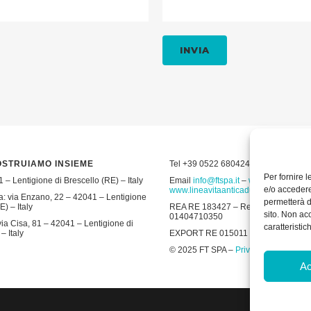
OSTRUIAMO INSIEME
Tel +39 0522 680424 – Fax +39 052
Per fornire 
 – Lentigione di Brescello (RE) – Italy
Email
info@ftspa.it
–
www.ftspa.it
–
e/o accedere
www.lineavitaanticaduta.it
: via Enzano, 22 – 42041 – Lentigione
permetterà d
E) – Italy
REA RE 183427 – Reg. Imp. RE 19643 
sito. Non ac
01404710350
ia Cisa, 81 – 42041 – Lentigione di
caratteristic
– Italy
EXPORT RE 015011 Cap. Soc € 300.00
© 2025 FT SPA –
Privacy Policy
–
Coo
Ac