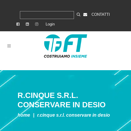
CONTATTI
Login
R.CINQUE S.R.L.
CONSERVARE IN DESIO
home
|
r.cinque s.r.l.
conservare in desio