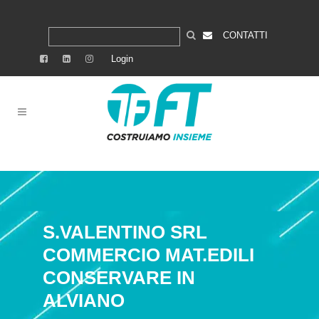
CONTATTI
Login
S.VALENTINO SRL
COMMERCIO MAT.EDILI
CONSERVARE IN
ALVIANO