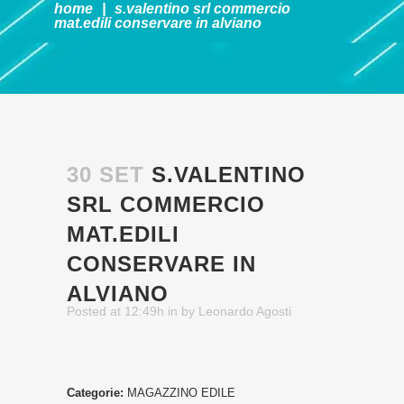
home
|
s.valentino srl commercio
mat.edili
conservare in alviano
30 SET
S.VALENTINO
SRL COMMERCIO
MAT.EDILI
CONSERVARE IN
ALVIANO
Posted at 12:49h
in
by
Leonardo Agosti
Categorie:
MAGAZZINO EDILE