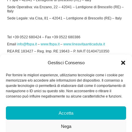
FT spa – 42041 – Lentigione di Brescello (RE) – Italy
Sede Operativa: via Enzano, 22 – 42041 – Lentigione di Brescello (RE) –
Italy
Sede Legale: via Cisa, 81 – 42041 – Lentigione di Brescello (RE) – Italy
Tel +39 0522 680424 – Fax +39 0522 680386
Email
info@ftspa.it
–
www.ftspa.it
–
www.lineavitaanticaduta.it
REA RE 183427 – Reg. Imp. RE 19643 – P. IVA IT 01404710350
EXPORT RE 015011 Cap. Soc € 300.000 int. Vers.
Gestisci Consenso
© 2025 FT SPA –
Privacy Policy
–
Cookie Policy
Per fornire le migliori esperienze, utilizziamo tecnologie come i cookie per
memorizzare e/o accedere alle informazioni del dispositivo. Il consenso a
SOCIAL
queste tecnologie ci permetterà di elaborare dati come il comportamento di
navigazione o ID unici su questo sito. Non acconsentire o ritirare il
consenso può influire negativamente su alcune caratteristiche e funzioni.
ORARIO DI UFFICIO:
Accetta
Dal Lunedì al Venerdì: 8.00/12.30 - 13.30/17.30
Nega
RICEVIMENTO MERCI: