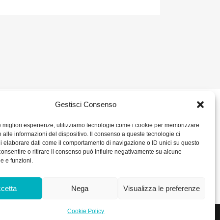
Gestisci Consenso
2 680386
SOCIAL
le migliori esperienze, utilizziamo tecnologie come i cookie per memorizzare
 alle informazioni del dispositivo. Il consenso a queste tecnologie ci
ORARIO DI UFFICIO:
i elaborare dati come il comportamento di navigazione o ID unici su questo
– P. IVA IT
Dal Lunedì al Venerdì: 8.00/12.30 - 13.30/17.30
consentire o ritirare il consenso può influire negativamente su alcune
RICEVIMENTO MERCI:
he e funzioni.
Dal Lunedì al Venerdì: 7.30/11.30 - 13.30/17.00
0 int. Vers.
kie Policy
cetta
Nega
Visualizza le preferenze
Cookie Policy