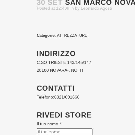
30 SET
SAN MARCO NOVA
Posted at 12:43h
in
by
Leonardo Agosti
Categorie:
ATTREZZATURE
INDIRIZZO
C.SO TRIESTE 143/145/147
28100 NOVARA-, NO, IT
CONTATTI
Telefono:
0321/691666
RIVEDI STORE
Il tuo nome *