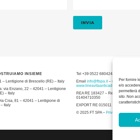
OSTRUIAMO INSIEME
Tel +39 0522 680424 – Fax +39 052
Per fornire 
 – Lentigione di Brescello (RE) – Italy
Email
info@ftspa.it
–
www.ftspa.it
–
e/o accedere
www.lineavitaanticaduta.it
: via Enzano, 22 – 42041 – Lentigione
permetterà d
E) – Italy
REA RE 183427 – Reg. Imp. RE 19643 
sito. Non ac
01404710350
ia Cisa, 81 – 42041 – Lentigione di
caratteristic
– Italy
EXPORT RE 015011 Cap. Soc € 300.00
© 2025 FT SPA –
Privacy Policy
–
Coo
Ac