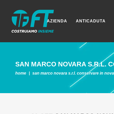
AZIENDA
ANTICADUTA
SAN MARCO NOVARA S.R.L.
C
home
|
san marco novara s.r.l.
conservare in nova