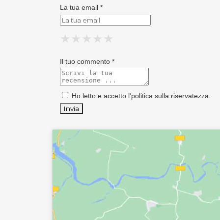
La tua email *
★
★
★
★
★
★
★
★
★
★
★
★
★
★
★
Il tuo commento *
Ho letto e accetto l'
politica sulla riservatezza
.