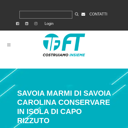
CONTATTI
Login
SAVOIA MARMI DI SAVOIA
CAROLINA
CONSERVARE
IN ISOLA DI CAPO
RIZZUTO