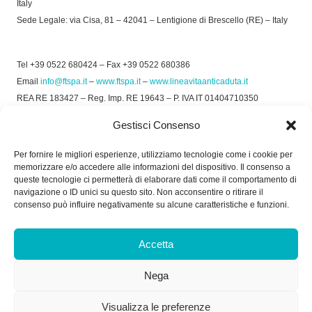
Italy
Sede Legale: via Cisa, 81 – 42041 – Lentigione di Brescello (RE) – Italy
Tel +39 0522 680424 – Fax +39 0522 680386
Email
info@ftspa.it
–
www.ftspa.it
–
www.lineavitaanticaduta.it
REA RE 183427 – Reg. Imp. RE 19643 – P. IVA IT 01404710350
EXPORT RE 015011 Cap. Soc € 300.000 int. Vers.
Gestisci Consenso
© 2025 FT SPA –
Privacy Policy
–
Cookie Policy
Per fornire le migliori esperienze, utilizziamo tecnologie come i cookie per
memorizzare e/o accedere alle informazioni del dispositivo. Il consenso a
SOCIAL
queste tecnologie ci permetterà di elaborare dati come il comportamento di
navigazione o ID unici su questo sito. Non acconsentire o ritirare il
consenso può influire negativamente su alcune caratteristiche e funzioni.
ORARIO DI UFFICIO:
Accetta
Dal Lunedì al Venerdì: 8.00/12.30 - 13.30/17.30
Nega
RICEVIMENTO MERCI:
Dal Lunedì al Venerdì: 7.30/11.30 - 13.30/17.00
Visualizza le preferenze