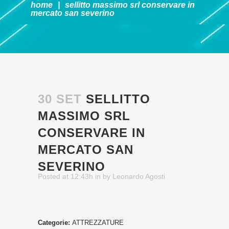
home
|
sellitto massimo srl
conservare in
mercato san severino
30 SET
SELLITTO
MASSIMO SRL
CONSERVARE IN
MERCATO SAN
SEVERINO
Posted at 12:43h
in
by
Leonardo Agosti
Categorie:
ATTREZZATURE