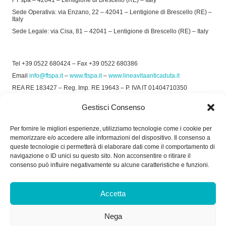
FT spa – 42041 – Lentigione di Brescello (RE) – Italy
Sede Operativa: via Enzano, 22 – 42041 – Lentigione di Brescello (RE) –
Italy
Sede Legale: via Cisa, 81 – 42041 – Lentigione di Brescello (RE) – Italy
Tel +39 0522 680424 – Fax +39 0522 680386
Email
info@ftspa.it
–
www.ftspa.it
–
www.lineavitaanticaduta.it
REA RE 183427 – Reg. Imp. RE 19643 – P. IVA IT 01404710350
EXPORT RE 015011 Cap. Soc € 300.000 int. Vers.
Gestisci Consenso
© 2025 FT SPA –
Privacy Policy
–
Cookie Policy
Per fornire le migliori esperienze, utilizziamo tecnologie come i cookie per
memorizzare e/o accedere alle informazioni del dispositivo. Il consenso a
SOCIAL
queste tecnologie ci permetterà di elaborare dati come il comportamento di
navigazione o ID unici su questo sito. Non acconsentire o ritirare il
consenso può influire negativamente su alcune caratteristiche e funzioni.
ORARIO DI UFFICIO:
Accetta
Dal Lunedì al Venerdì: 8.00/12.30 - 13.30/17.30
Nega
RICEVIMENTO MERCI: