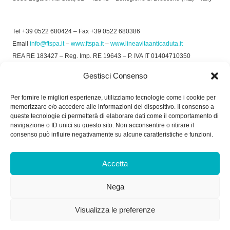
Tel +39 0522 680424 – Fax +39 0522 680386
Email
info@ftspa.it
–
www.ftspa.it
–
www.lineavitaanticaduta.it
REA RE 183427 – Reg. Imp. RE 19643 – P. IVA IT 01404710350
EXPORT RE 015011 Cap. Soc € 300.000 int. Vers.
Gestisci Consenso
© 2025 FT SPA –
Privacy Policy
–
Cookie Policy
Per fornire le migliori esperienze, utilizziamo tecnologie come i cookie per
memorizzare e/o accedere alle informazioni del dispositivo. Il consenso a
SOCIAL
queste tecnologie ci permetterà di elaborare dati come il comportamento di
navigazione o ID unici su questo sito. Non acconsentire o ritirare il
consenso può influire negativamente su alcune caratteristiche e funzioni.
ORARIO DI UFFICIO:
Accetta
Dal Lunedì al Venerdì: 8.00/12.30 - 13.30/17.30
Nega
RICEVIMENTO MERCI:
Dal Lunedì al Venerdì: 7.30/11.30 - 13.30/17.00
Visualizza le preferenze