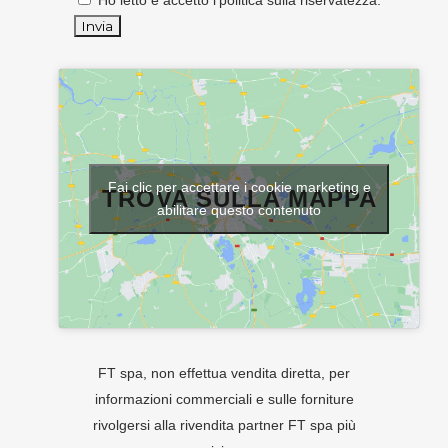
Ho letto e accetto l'
politica sulla riservatezza
.
Fai clic per accettare i cookie marketing e
TROVA SULLA MAPPA
abilitare questo contenuto
FT spa, non effettua vendita diretta, per
informazioni commerciali e sulle forniture
rivolgersi alla rivendita partner FT spa più