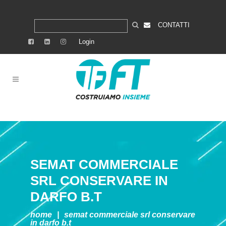
CONTATTI
Login
SEMAT COMMERCIALE
SRL
CONSERVARE IN
DARFO B.T
home
|
semat commerciale srl
conservare
in darfo b.t