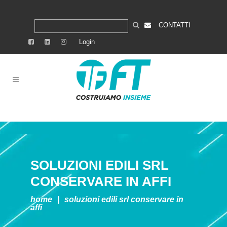
CONTATTI
Login
SOLUZIONI EDILI SRL
CONSERVARE IN AFFI
home
|
soluzioni edili srl
conservare in
affi