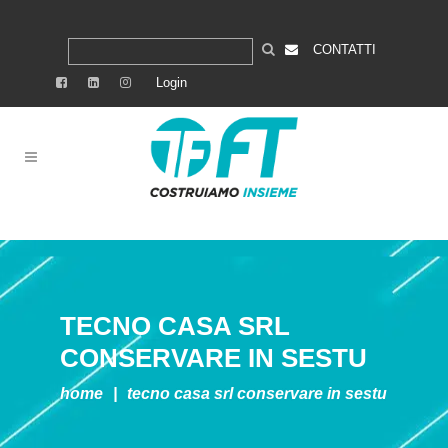
CONTATTI
Login
TECNO CASA SRL
CONSERVARE IN SESTU
home
|
tecno casa srl
conservare in sestu