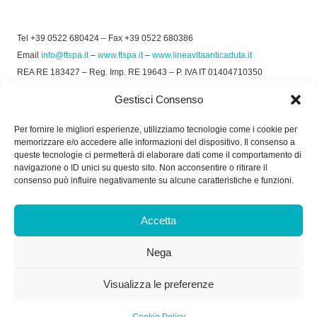
Tel +39 0522 680424 – Fax +39 0522 680386
Email
info@ftspa.it
–
www.ftspa.it
–
www.lineavitaanticaduta.it
REA RE 183427 – Reg. Imp. RE 19643 – P. IVA IT 01404710350
EXPORT RE 015011 Cap. Soc € 300.000 int. Vers.
Gestisci Consenso
© 2025 FT SPA –
Privacy Policy
–
Cookie Policy
Per fornire le migliori esperienze, utilizziamo tecnologie come i cookie per
memorizzare e/o accedere alle informazioni del dispositivo. Il consenso a
SOCIAL
queste tecnologie ci permetterà di elaborare dati come il comportamento di
navigazione o ID unici su questo sito. Non acconsentire o ritirare il
consenso può influire negativamente su alcune caratteristiche e funzioni.
ORARIO DI UFFICIO:
Accetta
Dal Lunedì al Venerdì: 8.00/12.30 - 13.30/17.30
Nega
RICEVIMENTO MERCI:
Dal Lunedì al Venerdì: 7.30/11.30 - 13.30/17.00
Visualizza le preferenze