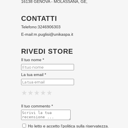
16138 GENOVA - MOLASSANA, GE,
CONTATTI
Telefono:
3246906303
E-mail:
m.puglisi@unikaspa.it
RIVEDI STORE
Il tuo nome *
La tua email *
★
★
★
★
★
★
★
★
★
★
★
★
★
★
★
Il tuo commento *
Ho letto e accetto l'
politica sulla riservatezza
.