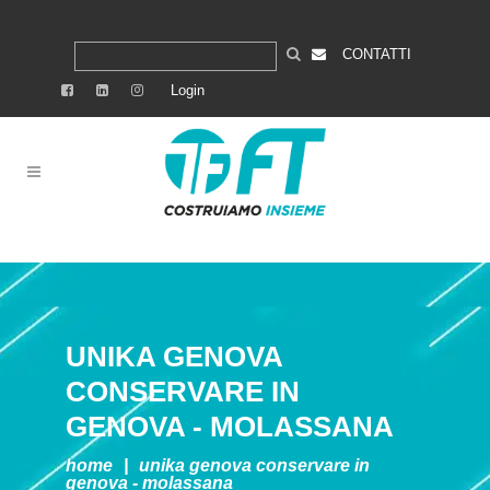
CONTATTI
Login
UNIKA GENOVA
CONSERVARE IN
GENOVA - MOLASSANA
home
|
unika genova
conservare in
genova - molassana