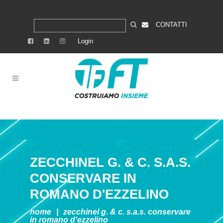
CONTATTI
Login
ZECCHINEL G. & C. S.A.S.
CONSERVARE IN
ROMANO D'EZZELINO
home
|
zecchinel g. & c. s.a.s.
conservare
in romano d'ezzelino