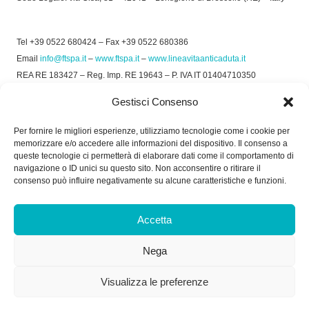
Tel +39 0522 680424 – Fax +39 0522 680386
Email
info@ftspa.it
–
www.ftspa.it
–
www.lineavitaanticaduta.it
REA RE 183427 – Reg. Imp. RE 19643 – P. IVA IT 01404710350
EXPORT RE 015011 Cap. Soc € 300.000 int. Vers.
Gestisci Consenso
© 2025 FT SPA –
Privacy Policy
–
Cookie Policy
Per fornire le migliori esperienze, utilizziamo tecnologie come i cookie per
memorizzare e/o accedere alle informazioni del dispositivo. Il consenso a
SOCIAL
queste tecnologie ci permetterà di elaborare dati come il comportamento di
navigazione o ID unici su questo sito. Non acconsentire o ritirare il
consenso può influire negativamente su alcune caratteristiche e funzioni.
ORARIO DI UFFICIO:
Accetta
Dal Lunedì al Venerdì: 8.00/12.30 - 13.30/17.30
Nega
RICEVIMENTO MERCI:
Dal Lunedì al Venerdì: 7.30/11.30 - 13.30/17.00
Visualizza le preferenze