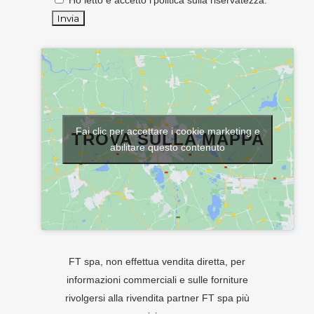
Ho letto e accetto l'
politica sulla riservatezza
.
Fai clic per accettare i cookie marketing e
TROVA SULLA MAPPA
abilitare questo contenuto
FT spa, non effettua vendita diretta, per
informazioni commerciali e sulle forniture
rivolgersi alla rivendita partner FT spa più