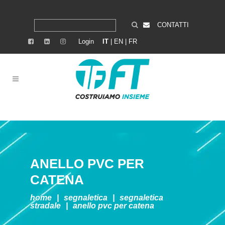
CONTATTI
Login
IT
|
EN
|
FR
ANELLO PVC PER
CATENA
home
|
segnaletica
|
segnaletica
stradale
|
anello pvc per catena