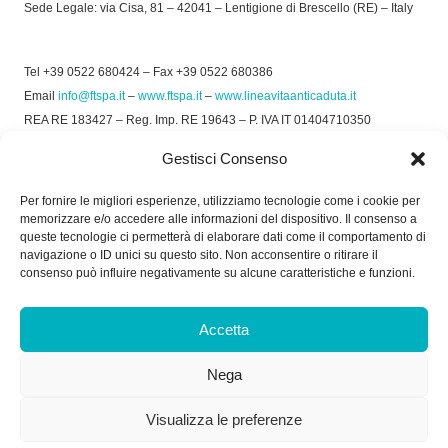
Sede Legale: via Cisa, 81 – 42041 – Lentigione di Brescello (RE) – Italy
Tel +39 0522 680424 – Fax +39 0522 680386
Email
info@ftspa.it
–
www.ftspa.it
–
www.lineavitaanticaduta.it
REA RE 183427 – Reg. Imp. RE 19643 – P. IVA IT 01404710350
EXPORT RE 015011 Cap. Soc € 300.000 int. Vers.
Gestisci Consenso
© 2025 FT SPA –
Privacy Policy
–
Cookie Policy
Per fornire le migliori esperienze, utilizziamo tecnologie come i cookie per
memorizzare e/o accedere alle informazioni del dispositivo. Il consenso a
SOCIAL
queste tecnologie ci permetterà di elaborare dati come il comportamento di
navigazione o ID unici su questo sito. Non acconsentire o ritirare il
consenso può influire negativamente su alcune caratteristiche e funzioni.
ORARIO DI UFFICIO:
Accetta
Dal Lunedì al Venerdì: 8.00/12.30 - 13.30/17.30
Nega
RICEVIMENTO MERCI:
Dal Lunedì al Venerdì: 7.30/11.30 - 13.30/17.00
Visualizza le preferenze