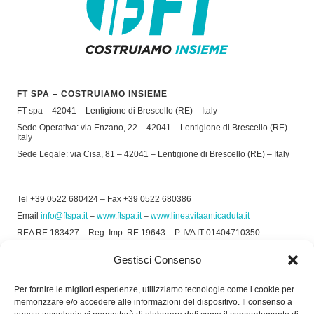
FT SPA – COSTRUIAMO INSIEME
FT spa – 42041 – Lentigione di Brescello (RE) – Italy
Sede Operativa: via Enzano, 22 – 42041 – Lentigione di Brescello (RE) –
Italy
Sede Legale: via Cisa, 81 – 42041 – Lentigione di Brescello (RE) – Italy
Tel +39 0522 680424 – Fax +39 0522 680386
Email
info@ftspa.it
–
www.ftspa.it
–
www.lineavitaanticaduta.it
REA RE 183427 – Reg. Imp. RE 19643 – P. IVA IT 01404710350
EXPORT RE 015011 Cap. Soc € 300.000 int. Vers.
Gestisci Consenso
© 2025 FT SPA –
Privacy Policy
–
Cookie Policy
Per fornire le migliori esperienze, utilizziamo tecnologie come i cookie per
memorizzare e/o accedere alle informazioni del dispositivo. Il consenso a
SOCIAL