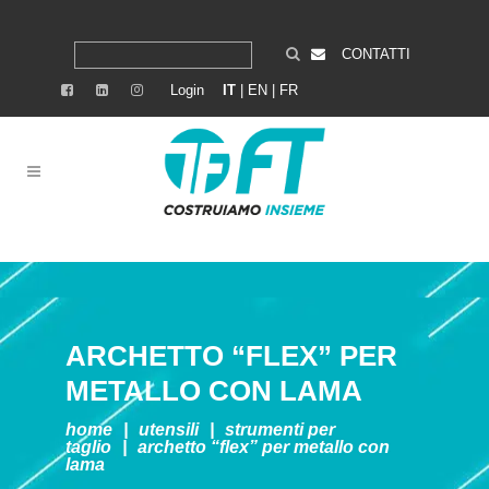
CONTATTI
Login
IT
|
EN
|
FR
ARCHETTO “FLEX” PER
METALLO CON LAMA
home
|
utensili
|
strumenti per
taglio
|
archetto “flex” per metallo con
lama