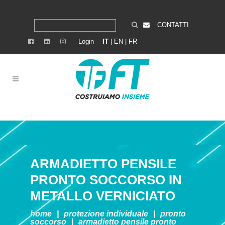
CONTATTI
Login
IT
|
EN
|
FR
ARMADIETTO PENSILE
PRONTO SOCCORSO IN
METALLO VERNICIATO
home
|
protezione individuale
|
pronto
soccorso
|
armadietto pensile pronto