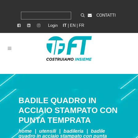
CONTATTI
Login
IT
|
EN
|
FR
BADILE QUADRO IN
ACCIAIO STAMPATO CON
PUNTA TEMPRATA
home
|
utensili
|
badileria
|
badile
quadro in acciaio stampato con punta