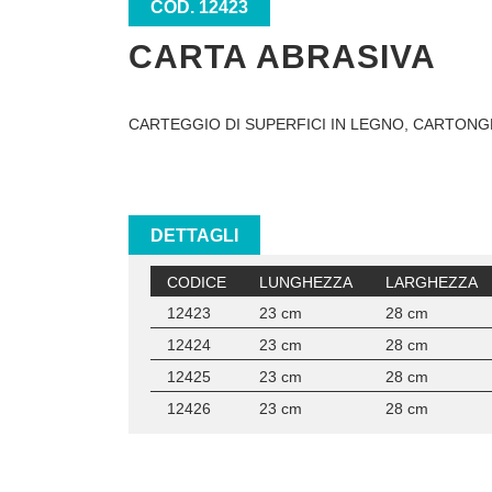
COD. 12423
CARTA ABRASIVA
CARTEGGIO DI SUPERFICI IN LEGNO, CARTON
DETTAGLI
CODICE
LUNGHEZZA
LARGHEZZA
12423
23 cm
28 cm
12424
23 cm
28 cm
12425
23 cm
28 cm
12426
23 cm
28 cm