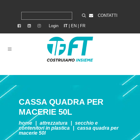
CONTATTI
Login
IT
|
EN
|
FR
CASSA QUADRA PER
MACERIE 50L
home
|
attrezzatura
|
secchio e
contenitori in plastica
|
cassa quadra per
macerie 50l