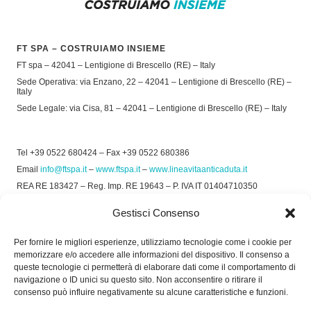
FT SPA – COSTRUIAMO INSIEME
FT spa – 42041 – Lentigione di Brescello (RE) – Italy
Sede Operativa: via Enzano, 22 – 42041 – Lentigione di Brescello (RE) –
Italy
Sede Legale: via Cisa, 81 – 42041 – Lentigione di Brescello (RE) – Italy
Tel +39 0522 680424 – Fax +39 0522 680386
Email
info@ftspa.it
–
www.ftspa.it
–
www.lineavitaanticaduta.it
REA RE 183427 – Reg. Imp. RE 19643 – P. IVA IT 01404710350
EXPORT RE 015011 Cap. Soc € 300.000 int. Vers.
Gestisci Consenso
© 2025 FT SPA –
Privacy Policy
–
Cookie Policy
Per fornire le migliori esperienze, utilizziamo tecnologie come i cookie per
memorizzare e/o accedere alle informazioni del dispositivo. Il consenso a
SOCIAL
queste tecnologie ci permetterà di elaborare dati come il comportamento di
navigazione o ID unici su questo sito. Non acconsentire o ritirare il
consenso può influire negativamente su alcune caratteristiche e funzioni.
ORARIO DI UFFICIO: