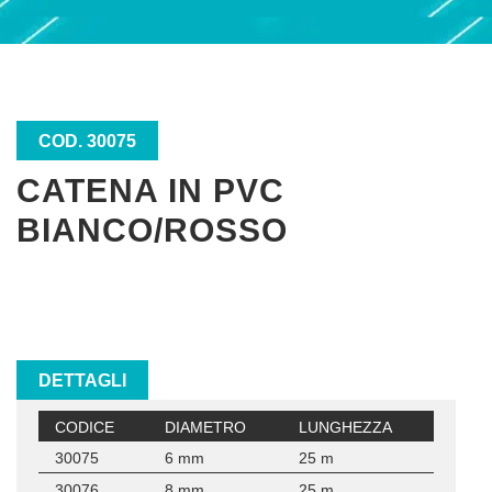
COD. 30075
CATENA IN PVC
BIANCO/ROSSO
DETTAGLI
CODICE
DIAMETRO
LUNGHEZZA
30075
6 mm
25 m
30076
8 mm
25 m