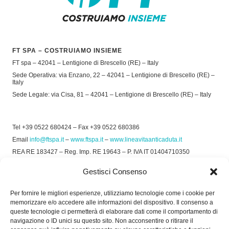
FT SPA – COSTRUIAMO INSIEME
FT spa – 42041 – Lentigione di Brescello (RE) – Italy
Sede Operativa: via Enzano, 22 – 42041 – Lentigione di Brescello (RE) –
Italy
Sede Legale: via Cisa, 81 – 42041 – Lentigione di Brescello (RE) – Italy
Tel +39 0522 680424 – Fax +39 0522 680386
Email
info@ftspa.it
–
www.ftspa.it
–
www.lineavitaanticaduta.it
REA RE 183427 – Reg. Imp. RE 19643 – P. IVA IT 01404710350
EXPORT RE 015011 Cap. Soc € 300.000 int. Vers.
Gestisci Consenso
© 2025 FT SPA –
Privacy Policy
–
Cookie Policy
Per fornire le migliori esperienze, utilizziamo tecnologie come i cookie per
memorizzare e/o accedere alle informazioni del dispositivo. Il consenso a
SOCIAL
queste tecnologie ci permetterà di elaborare dati come il comportamento di
navigazione o ID unici su questo sito. Non acconsentire o ritirare il