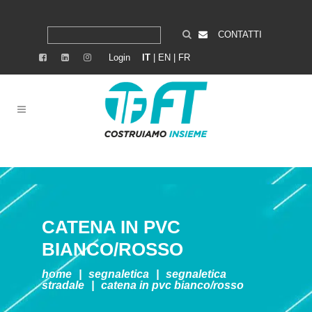
CONTATTI
Login
IT
|
EN
|
FR
CATENA IN PVC
BIANCO/ROSSO
home
|
segnaletica
|
segnaletica
stradale
|
catena in pvc bianco/rosso