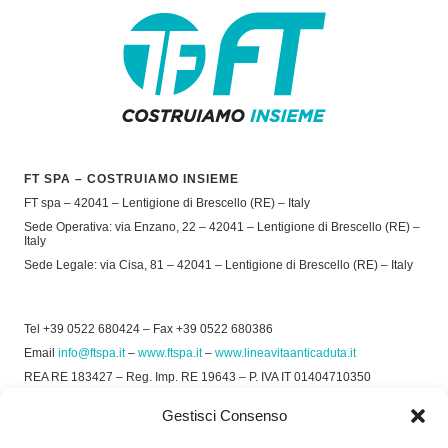
FT SPA – COSTRUIAMO INSIEME
FT spa – 42041 – Lentigione di Brescello (RE) – Italy
Sede Operativa: via Enzano, 22 – 42041 – Lentigione di Brescello (RE) –
Italy
Sede Legale: via Cisa, 81 – 42041 – Lentigione di Brescello (RE) – Italy
Tel +39 0522 680424 – Fax +39 0522 680386
Email
info@ftspa.it
–
www.ftspa.it
–
www.lineavitaanticaduta.it
REA RE 183427 – Reg. Imp. RE 19643 – P. IVA IT 01404710350
EXPORT RE 015011 Cap. Soc € 300.000 int. Vers.
Gestisci Consenso
© 2025 FT SPA –
Privacy Policy
–
Cookie Policy