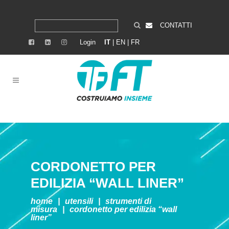
CONTATTI
Login
IT
|
EN
|
FR
CORDONETTO PER
EDILIZIA “WALL LINER”
home
|
utensili
|
strumenti di
misura
|
cordonetto per edilizia “wall
liner”