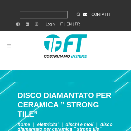
CONTATTI
Login
IT
|
EN
|
FR
DISCO DIAMANTATO PER
CERAMICA ” STRONG
TILE”
home
|
elettricita'
|
dischi e moli
|
disco
diamantato per ceramica ” strong tile”