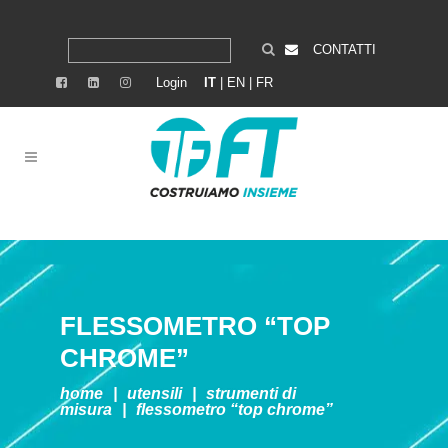
CONTATTI
Login
IT
|
EN
|
FR
FLESSOMETRO “TOP
CHROME”
home
|
utensili
|
strumenti di
misura
|
flessometro “top chrome”