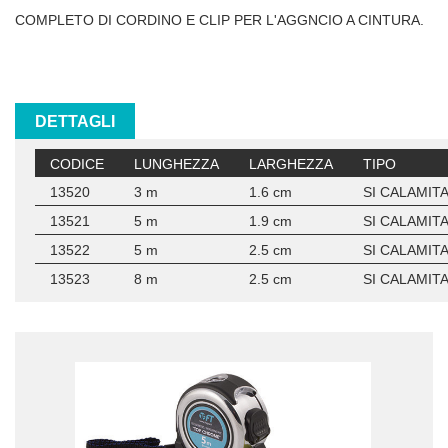
COMPLETO DI CORDINO E CLIP PER L'AGGNCIO A CINTURA.
DETTAGLI
CODICE
LUNGHEZZA
LARGHEZZA
TIPO
13520
3 m
1.6 cm
SI CALAMIT
13521
5 m
1.9 cm
SI CALAMIT
13522
5 m
2.5 cm
SI CALAMIT
13523
8 m
2.5 cm
SI CALAMIT