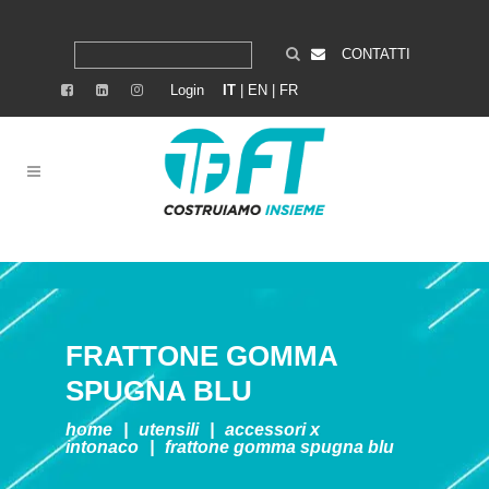
CONTATTI
Login
IT
|
EN
|
FR
FRATTONE GOMMA
SPUGNA BLU
home
|
utensili
|
accessori x
intonaco
|
frattone gomma spugna blu