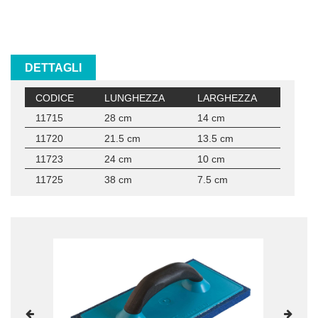
DETTAGLI
CODICE
LUNGHEZZA
LARGHEZZA
11715
28 cm
14 cm
11720
21.5 cm
13.5 cm
11723
24 cm
10 cm
11725
38 cm
7.5 cm