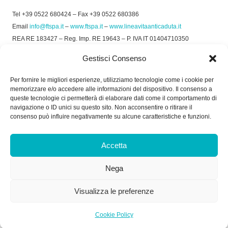
Tel +39 0522 680424 – Fax +39 0522 680386
Email
info@ftspa.it
–
www.ftspa.it
–
www.lineavitaanticaduta.it
REA RE 183427 – Reg. Imp. RE 19643 – P. IVA IT 01404710350
EXPORT RE 015011 Cap. Soc € 300.000 int. Vers.
Gestisci Consenso
© 2025 FT SPA –
Privacy Policy
–
Cookie Policy
Per fornire le migliori esperienze, utilizziamo tecnologie come i cookie per
memorizzare e/o accedere alle informazioni del dispositivo. Il consenso a
SOCIAL
queste tecnologie ci permetterà di elaborare dati come il comportamento di
navigazione o ID unici su questo sito. Non acconsentire o ritirare il
consenso può influire negativamente su alcune caratteristiche e funzioni.
ORARIO DI UFFICIO:
Accetta
Dal Lunedì al Venerdì: 8.00/12.30 - 13.30/17.30
Nega
RICEVIMENTO MERCI:
Dal Lunedì al Venerdì: 7.30/11.30 - 13.30/17.00
Visualizza le preferenze
Cookie Policy