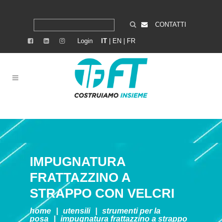
CONTATTI
Login
IT
|
EN
|
FR
IMPUGNATURA
FRATTAZZINO A
STRAPPO CON VELCRI
home
|
utensili
|
strumenti per la
posa
|
impugnatura frattazzino a strappo