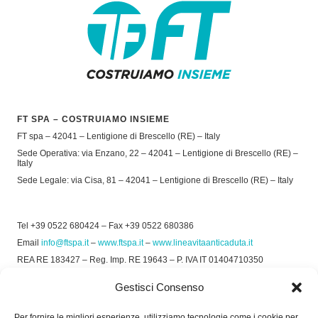
FT SPA – COSTRUIAMO INSIEME
FT spa – 42041 – Lentigione di Brescello (RE) – Italy
Sede Operativa: via Enzano, 22 – 42041 – Lentigione di Brescello (RE) –
Italy
Sede Legale: via Cisa, 81 – 42041 – Lentigione di Brescello (RE) – Italy
Tel +39 0522 680424 – Fax +39 0522 680386
Email
info@ftspa.it
–
www.ftspa.it
–
www.lineavitaanticaduta.it
REA RE 183427 – Reg. Imp. RE 19643 – P. IVA IT 01404710350
EXPORT RE 015011 Cap. Soc € 300.000 int. Vers.
Gestisci Consenso
© 2025 FT SPA –
Privacy Policy
–
Cookie Policy
Per fornire le migliori esperienze, utilizziamo tecnologie come i cookie per