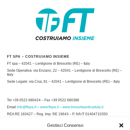
FT SPA – COSTRUIAMO INSIEME
FT spa – 42041 – Lentigione di Brescello (RE) – Italy
Sede Operativa: via Enzano, 22 – 42041 – Lentigione di Brescello (RE) –
Italy
Sede Legale: via Cisa, 81 – 42041 – Lentigione di Brescello (RE) – Italy
Tel +39 0522 680424 – Fax +39 0522 680386
Email
info@ftspa.it
–
www.ftspa.it
–
www.lineavitaanticaduta.it
REA RE 183427 – Reg. Imp. RE 19643 – P. IVA IT 01404710350
EXPORT RE 015011 Cap. Soc € 300.000 int. Vers.
Gestisci Consenso
© 2025 FT SPA –
Privacy Policy
–
Cookie Policy