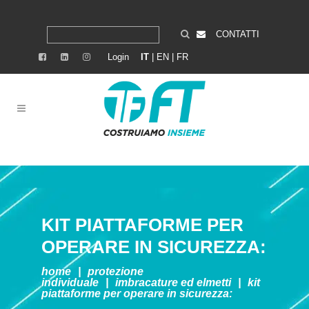
CONTATTI
Login
IT
|
EN
|
FR
KIT PIATTAFORME PER
OPERARE IN SICUREZZA:
home
|
protezione
individuale
|
imbracature ed elmetti
|
kit
piattaforme per operare in sicurezza: