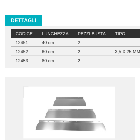
DETTAGLI
CODICE
LUNGHEZZA
PEZZI BUSTA
TIPO
12451
40 cm
2
12452
60 cm
2
3,5 X 25 M
12453
80 cm
2