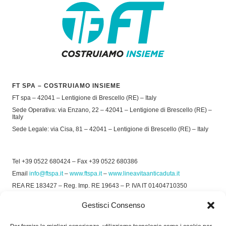
FT SPA – COSTRUIAMO INSIEME
FT spa – 42041 – Lentigione di Brescello (RE) – Italy
Sede Operativa: via Enzano, 22 – 42041 – Lentigione di Brescello (RE) –
Italy
Sede Legale: via Cisa, 81 – 42041 – Lentigione di Brescello (RE) – Italy
Tel +39 0522 680424 – Fax +39 0522 680386
Email
info@ftspa.it
–
www.ftspa.it
–
www.lineavitaanticaduta.it
REA RE 183427 – Reg. Imp. RE 19643 – P. IVA IT 01404710350
EXPORT RE 015011 Cap. Soc € 300.000 int. Vers.
Gestisci Consenso
© 2025 FT SPA –
Privacy Policy
–
Cookie Policy