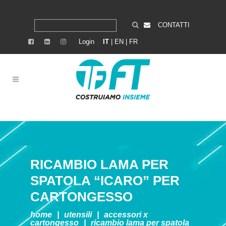
CONTATTI
Login
IT
|
EN
|
FR
RICAMBIO LAMA PER
SPATOLA “ICARO” PER
CARTONGESSO
home
|
utensili
|
accessori x
cartongesso
|
ricambio lama per spatola