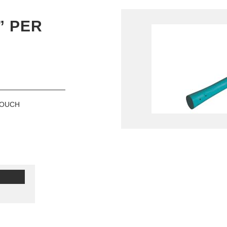
” PER
TOUCH