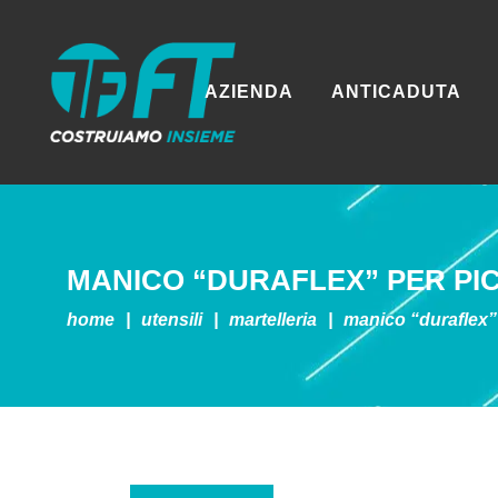
AZIENDA
ANTICADUTA
MANICO “DURAFLEX” PER PI
home
|
utensili
|
martelleria
|
manico “duraflex”