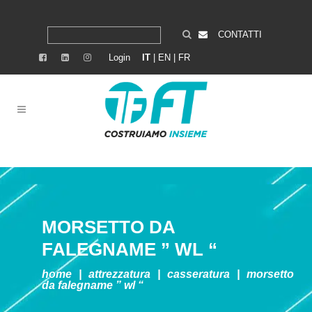
CONTATTI
Login
IT
|
EN
|
FR
MORSETTO DA
FALEGNAME ” WL “
home
|
attrezzatura
|
casseratura
|
morsetto
da falegname ” wl “