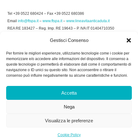
Tel +39 0522 680424 – Fax +39 0522 680386
Email
info@ftspa.it
–
www.ftspa.it
–
www.lineavitaanticaduta.it
REA RE 183427 – Reg. Imp. RE 19643 – P. IVA IT 01404710350
EXPORT RE 015011 Cap. Soc € 300.000 int. Vers.
Gestisci Consenso
© 2025 FT SPA –
Privacy Policy
–
Cookie Policy
Per fornire le migliori esperienze, utilizziamo tecnologie come i cookie per
memorizzare e/o accedere alle informazioni del dispositivo. Il consenso a
SOCIAL
queste tecnologie ci permetterà di elaborare dati come il comportamento di
navigazione o ID unici su questo sito. Non acconsentire o ritirare il
consenso può influire negativamente su alcune caratteristiche e funzioni.
ORARIO DI UFFICIO:
Accetta
Dal Lunedì al Venerdì: 8.00/12.30 - 13.30/17.30
Nega
RICEVIMENTO MERCI:
Dal Lunedì al Venerdì: 7.30/11.30 - 13.30/17.00
Visualizza le preferenze
Cookie Policy