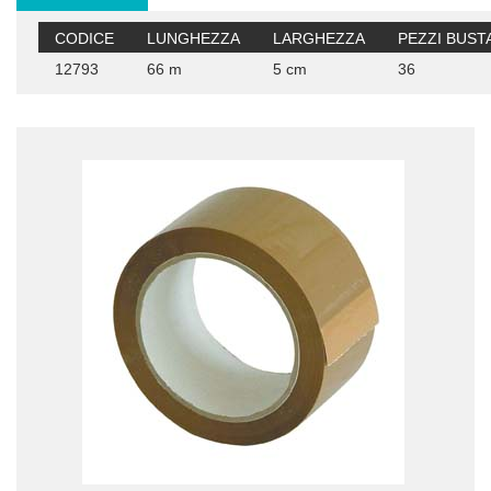
CODICE
LUNGHEZZA
LARGHEZZA
PEZZI BUST
12793
66 m
5 cm
36