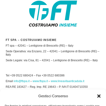
FT SPA – COSTRUIAMO INSIEME
FT spa – 42041 – Lentigione di Brescello (RE) – Italy
Sede Operativa: via Enzano, 22 – 42041 – Lentigione di Brescello (RE) –
Italy
Sede Legale: via Cisa, 81 – 42041 – Lentigione di Brescello (RE) – Italy
Tel +39 0522 680424 – Fax +39 0522 680386
Email
info@ftspa.it
–
www.ftspa.it
–
www.lineavitaanticaduta.it
REA RE 183427 – Reg. Imp. RE 19643 – P. IVA IT 01404710350
EXPORT RE 015011 Cap. Soc € 300.000 int. Vers.
Gestisci Consenso
© 2025 FT SPA –
Privacy Policy
–
Cookie Policy