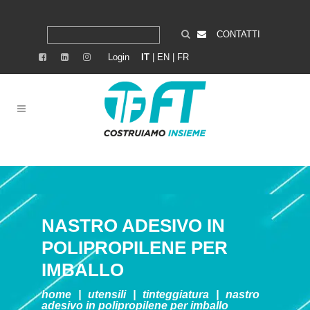
CONTATTI
Login
IT
|
EN
|
FR
NASTRO ADESIVO IN
POLIPROPILENE PER
IMBALLO
home
|
utensili
|
tinteggiatura
|
nastro
adesivo in polipropilene per imballo