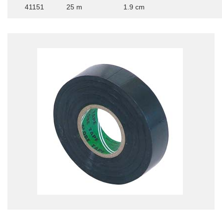
41151
25 m
1.9 cm