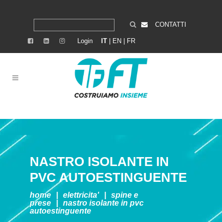
CONTATTI
Login
IT
|
EN
|
FR
NASTRO ISOLANTE IN
PVC AUTOESTINGUENTE
home
|
elettricita'
|
spine e
prese
|
nastro isolante in pvc
autoestinguente