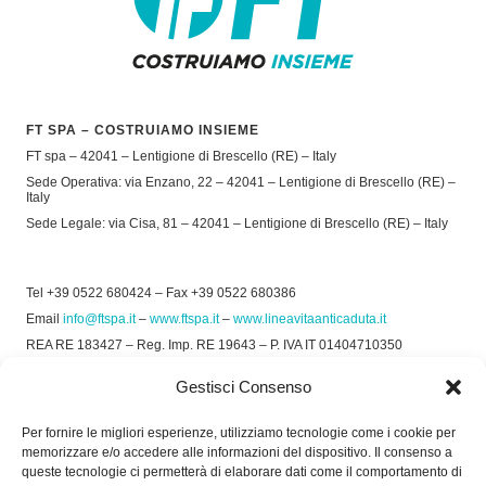
FT SPA – COSTRUIAMO INSIEME
FT spa – 42041 – Lentigione di Brescello (RE) – Italy
Sede Operativa: via Enzano, 22 – 42041 – Lentigione di Brescello (RE) –
Italy
Sede Legale: via Cisa, 81 – 42041 – Lentigione di Brescello (RE) – Italy
Tel +39 0522 680424 – Fax +39 0522 680386
Email
info@ftspa.it
–
www.ftspa.it
–
www.lineavitaanticaduta.it
REA RE 183427 – Reg. Imp. RE 19643 – P. IVA IT 01404710350
EXPORT RE 015011 Cap. Soc € 300.000 int. Vers.
Gestisci Consenso
© 2025 FT SPA –
Privacy Policy
–
Cookie Policy
Per fornire le migliori esperienze, utilizziamo tecnologie come i cookie per
memorizzare e/o accedere alle informazioni del dispositivo. Il consenso a
SOCIAL
queste tecnologie ci permetterà di elaborare dati come il comportamento di