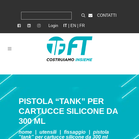
CONTATTI
Login
IT
|
EN
|
FR
PISTOLA “TANK” PER
CARTUCCE SILICONE DA
300 ML
home
|
utensili
|
fissaggio
|
pistola
“tank” per cartucce silicone da 300 ml