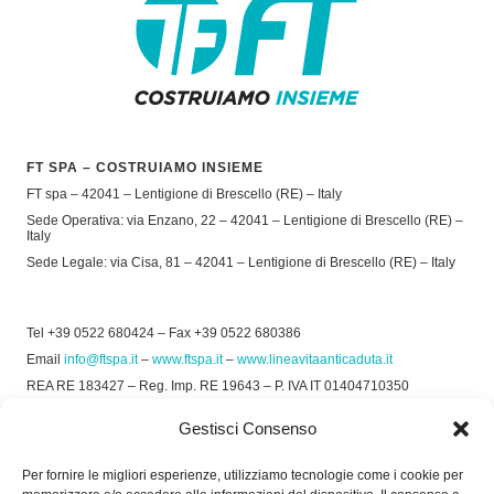
FT SPA – COSTRUIAMO INSIEME
FT spa – 42041 – Lentigione di Brescello (RE) – Italy
Sede Operativa: via Enzano, 22 – 42041 – Lentigione di Brescello (RE) –
Italy
Sede Legale: via Cisa, 81 – 42041 – Lentigione di Brescello (RE) – Italy
Tel +39 0522 680424 – Fax +39 0522 680386
Email
info@ftspa.it
–
www.ftspa.it
–
www.lineavitaanticaduta.it
REA RE 183427 – Reg. Imp. RE 19643 – P. IVA IT 01404710350
EXPORT RE 015011 Cap. Soc € 300.000 int. Vers.
Gestisci Consenso
© 2025 FT SPA –
Privacy Policy
–
Cookie Policy
Per fornire le migliori esperienze, utilizziamo tecnologie come i cookie per