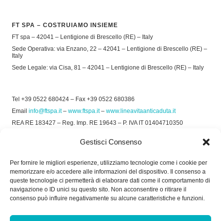
FT SPA – COSTRUIAMO INSIEME
FT spa – 42041 – Lentigione di Brescello (RE) – Italy
Sede Operativa: via Enzano, 22 – 42041 – Lentigione di Brescello (RE) –
Italy
Sede Legale: via Cisa, 81 – 42041 – Lentigione di Brescello (RE) – Italy
Tel +39 0522 680424 – Fax +39 0522 680386
Email
info@ftspa.it
–
www.ftspa.it
–
www.lineavitaanticaduta.it
REA RE 183427 – Reg. Imp. RE 19643 – P. IVA IT 01404710350
EXPORT RE 015011 Cap. Soc € 300.000 int. Vers.
Gestisci Consenso
© 2025 FT SPA –
Privacy Policy
–
Cookie Policy
Per fornire le migliori esperienze, utilizziamo tecnologie come i cookie per
memorizzare e/o accedere alle informazioni del dispositivo. Il consenso a
SOCIAL
queste tecnologie ci permetterà di elaborare dati come il comportamento di
navigazione o ID unici su questo sito. Non acconsentire o ritirare il
consenso può influire negativamente su alcune caratteristiche e funzioni.
ORARIO DI UFFICIO: