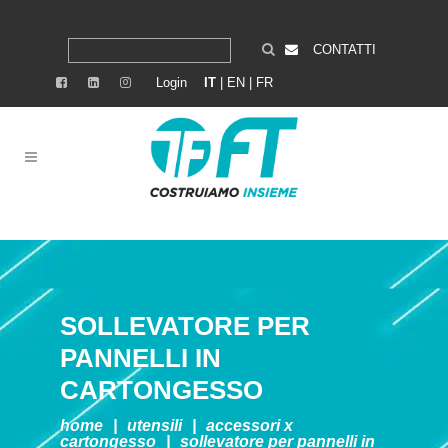
CONTATTI
Login
IT
|
EN
|
FR
SOLLEVATORE PER
PANNELLI IN
CARTONGESSO
home
|
utensili
|
accessori x
cartongesso
|
sollevatore per pannelli in