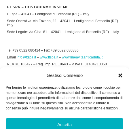
FT SPA – COSTRUIAMO INSIEME
FT spa – 42041 – Lentigione di Brescello (RE) – Italy
Sede Operativa: via Enzano, 22 – 42041 – Lentigione di Brescello (RE) –
Italy
Sede Legale: via Cisa, 81 – 42041 – Lentigione di Brescello (RE) – Italy
Tel +39 0522 680424 – Fax +39 0522 680386
Email
info@ftspa.it
–
www.ftspa.it
–
www.lineavitaanticaduta.it
REA RE 183427 – Reg. Imp. RE 19643 – P. IVA IT 01404710350
EXPORT RE 015011 Cap. Soc € 300.000 int. Vers.
Gestisci Consenso
© 2025 FT SPA –
Privacy Policy
–
Cookie Policy
Per fornire le migliori esperienze, utilizziamo tecnologie come i cookie per
memorizzare e/o accedere alle informazioni del dispositivo. Il consenso a
SOCIAL
queste tecnologie ci permetterà di elaborare dati come il comportamento di
navigazione o ID unici su questo sito. Non acconsentire o ritirare il
consenso può influire negativamente su alcune caratteristiche e funzioni.
ORARIO DI UFFICIO:
Accetta
Dal Lunedì al Venerdì: 8.00/12.30 - 13.30/17.30