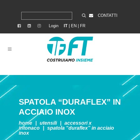
CONTATTI
Login
IT
|
EN
|
FR
SPATOLA “DURAFLEX” IN
ACCIAIO INOX
home
|
utensili
|
accessori x
intonaco
|
spatola “duraflex” in acciaio
inox