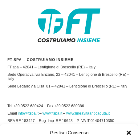
FT SPA – COSTRUIAMO INSIEME
FT spa – 42041 – Lentigione di Brescello (RE) – Italy
Sede Operativa: via Enzano, 22 – 42041 – Lentigione di Brescello (RE) –
Italy
Sede Legale: via Cisa, 81 – 42041 – Lentigione di Brescello (RE) – Italy
Tel +39 0522 680424 – Fax +39 0522 680386
Email
info@ftspa.it
–
www.ftspa.it
–
www.lineavitaanticaduta.it
REA RE 183427 – Reg. Imp. RE 19643 – P. IVA IT 01404710350
EXPORT RE 015011 Cap. Soc € 300.000 int. Vers.
Gestisci Consenso
© 2025 FT SPA –
Privacy Policy
–
Cookie Policy