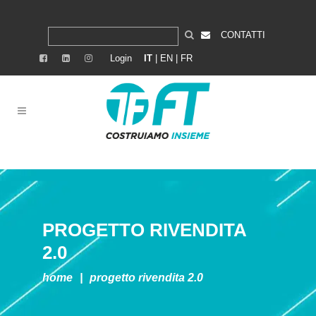
CONTATTI
Login
IT
|
EN
|
FR
PROGETTO RIVENDITA
2.0
home
|
progetto rivendita 2.0