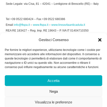
Sede Legale: via Cisa, 81 – 42041 – Lentigione di Brescello (RE) – Italy
Tel +39 0522 680424 – Fax +39 0522 680386
Email
info@ftspa.it
–
www.ftspa.it
–
www.lineavitaanticaduta.it
REA RE 183427 – Reg. Imp. RE 19643 – P. IVA IT 01404710350
EXPORT RE 015011 Cap. Soc € 300.000 int. Vers.
Gestisci Consenso
© 2025 FT SPA –
Privacy Policy
–
Cookie Policy
Per fornire le migliori esperienze, utilizziamo tecnologie come i cookie per
memorizzare e/o accedere alle informazioni del dispositivo. Il consenso a
SOCIAL
queste tecnologie ci permetterà di elaborare dati come il comportamento di
navigazione o ID unici su questo sito. Non acconsentire o ritirare il
consenso può influire negativamente su alcune caratteristiche e funzioni.
ORARIO DI UFFICIO:
Accetta
Dal Lunedì al Venerdì: 8.00/12.30 - 13.30/17.30
Nega
RICEVIMENTO MERCI:
Dal Lunedì al Venerdì: 7.30/11.30 - 13.30/17.00
Visualizza le preferenze