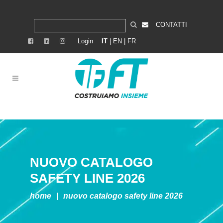
CONTATTI
Login
IT
|
EN
|
FR
NUOVO CATALOGO
SAFETY LINE 2026
home
|
nuovo catalogo safety line 2026