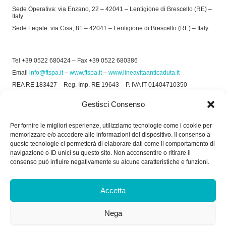
Sede Operativa: via Enzano, 22 – 42041 – Lentigione di Brescello (RE) –
Italy
Sede Legale: via Cisa, 81 – 42041 – Lentigione di Brescello (RE) – Italy
Tel +39 0522 680424 – Fax +39 0522 680386
Email
info@ftspa.it
–
www.ftspa.it
–
www.lineavitaanticaduta.it
REA RE 183427 – Reg. Imp. RE 19643 – P. IVA IT 01404710350
EXPORT RE 015011 Cap. Soc € 300.000 int. Vers.
Gestisci Consenso
© 2025 FT SPA –
Privacy Policy
–
Cookie Policy
Per fornire le migliori esperienze, utilizziamo tecnologie come i cookie per
memorizzare e/o accedere alle informazioni del dispositivo. Il consenso a
SOCIAL
queste tecnologie ci permetterà di elaborare dati come il comportamento di
navigazione o ID unici su questo sito. Non acconsentire o ritirare il
consenso può influire negativamente su alcune caratteristiche e funzioni.
ORARIO DI UFFICIO:
Accetta
Dal Lunedì al Venerdì: 8.00/12.30 - 13.30/17.30
Nega
RICEVIMENTO MERCI: