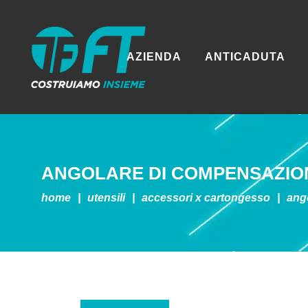
AZIENDA
ANTICADUTA
ANGOLARE DI COMPENSAZION
home
|
utensili
|
accessori x cartongesso
|
ang