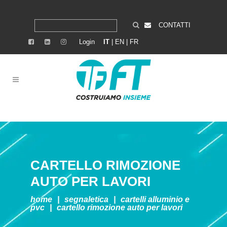
CONTATTI
Login
IT
|
EN
|
FR
CARTELLO RIMOZIONE
AUTO PER LAVORI
home
|
segnaletica
|
cartelli alluminio e
pvc
|
cartello rimozione auto per lavori