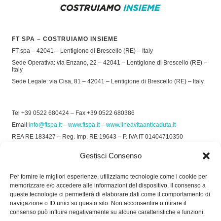
FT SPA – COSTRUIAMO INSIEME
FT spa – 42041 – Lentigione di Brescello (RE) – Italy
Sede Operativa: via Enzano, 22 – 42041 – Lentigione di Brescello (RE) –
Italy
Sede Legale: via Cisa, 81 – 42041 – Lentigione di Brescello (RE) – Italy
Tel +39 0522 680424 – Fax +39 0522 680386
Email
info@ftspa.it
–
www.ftspa.it
–
www.lineavitaanticaduta.it
REA RE 183427 – Reg. Imp. RE 19643 – P. IVA IT 01404710350
EXPORT RE 015011 Cap. Soc € 300.000 int. Vers.
Gestisci Consenso
© 2025 FT SPA –
Privacy Policy
–
Cookie Policy
Per fornire le migliori esperienze, utilizziamo tecnologie come i cookie per
memorizzare e/o accedere alle informazioni del dispositivo. Il consenso a
SOCIAL
queste tecnologie ci permetterà di elaborare dati come il comportamento di
navigazione o ID unici su questo sito. Non acconsentire o ritirare il
consenso può influire negativamente su alcune caratteristiche e funzioni.