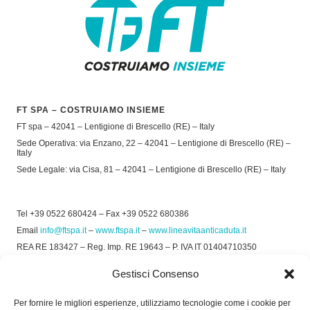
FT SPA – COSTRUIAMO INSIEME
FT spa – 42041 – Lentigione di Brescello (RE) – Italy
Sede Operativa: via Enzano, 22 – 42041 – Lentigione di Brescello (RE) –
Italy
Sede Legale: via Cisa, 81 – 42041 – Lentigione di Brescello (RE) – Italy
Tel +39 0522 680424 – Fax +39 0522 680386
Email
info@ftspa.it
–
www.ftspa.it
–
www.lineavitaanticaduta.it
REA RE 183427 – Reg. Imp. RE 19643 – P. IVA IT 01404710350
EXPORT RE 015011 Cap. Soc € 300.000 int. Vers.
Gestisci Consenso
© 2025 FT SPA –
Privacy Policy
–
Cookie Policy
Per fornire le migliori esperienze, utilizziamo tecnologie come i cookie per