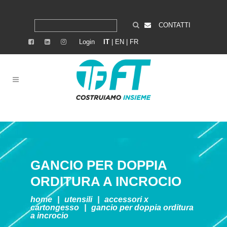
CONTATTI
Login
IT
|
EN
|
FR
GANCIO PER DOPPIA
ORDITURA A INCROCIO
home
|
utensili
|
accessori x
cartongesso
|
gancio per doppia orditura
a incrocio