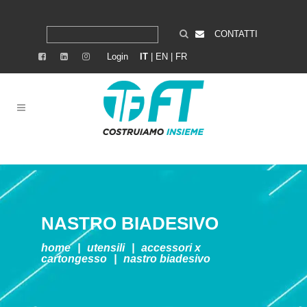
CONTATTI
Login
IT
|
EN
|
FR
NASTRO BIADESIVO
home
|
utensili
|
accessori x
cartongesso
|
nastro biadesivo