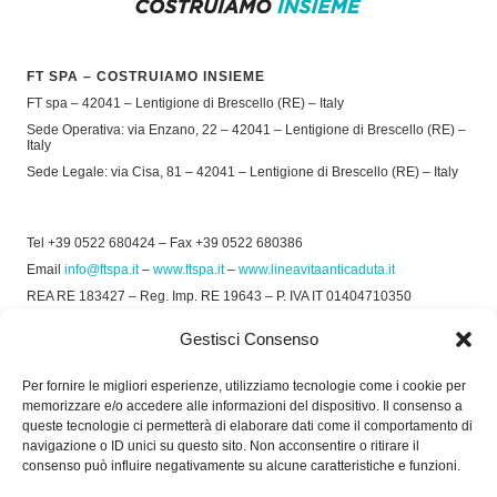
FT SPA – COSTRUIAMO INSIEME
FT spa – 42041 – Lentigione di Brescello (RE) – Italy
Sede Operativa: via Enzano, 22 – 42041 – Lentigione di Brescello (RE) –
Italy
Sede Legale: via Cisa, 81 – 42041 – Lentigione di Brescello (RE) – Italy
Tel +39 0522 680424 – Fax +39 0522 680386
Email
info@ftspa.it
–
www.ftspa.it
–
www.lineavitaanticaduta.it
REA RE 183427 – Reg. Imp. RE 19643 – P. IVA IT 01404710350
EXPORT RE 015011 Cap. Soc € 300.000 int. Vers.
Gestisci Consenso
© 2025 FT SPA –
Privacy Policy
–
Cookie Policy
Per fornire le migliori esperienze, utilizziamo tecnologie come i cookie per
memorizzare e/o accedere alle informazioni del dispositivo. Il consenso a
SOCIAL
queste tecnologie ci permetterà di elaborare dati come il comportamento di
navigazione o ID unici su questo sito. Non acconsentire o ritirare il
consenso può influire negativamente su alcune caratteristiche e funzioni.
ORARIO DI UFFICIO: