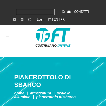
CONTATTI
Login
IT
|
EN
|
FR
PIANEROTTOLO DI
SBARCO
home
|
attrezzatura
|
scale in
alluminio
|
pianerottolo di sbarco