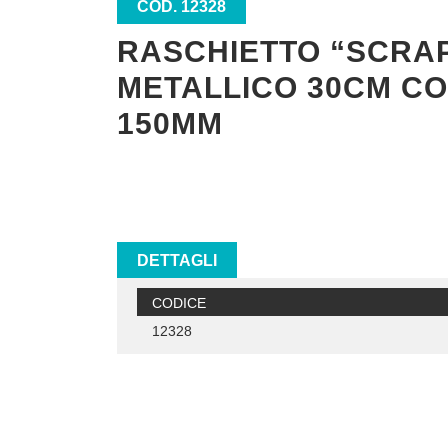
COD. 12328
RASCHIETTO “SCRA
METALLICO 30CM C
150MM
DETTAGLI
CODICE
12328