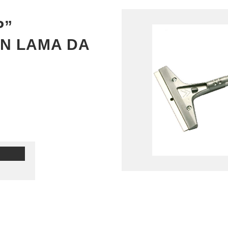
P”
ON LAMA DA