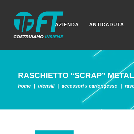
AZIENDA
ANTICADUTA
RASCHIETTO “SCRAP” METAL
home
|
utensili
|
accessori x cartongesso
|
ras