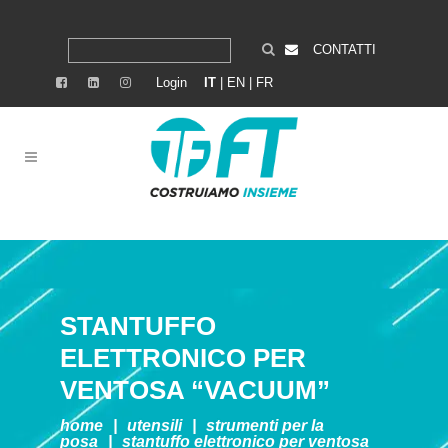
CONTATTI
Login
IT
|
EN
|
FR
STANTUFFO
ELETTRONICO PER
VENTOSA “VACUUM”
home
|
utensili
|
strumenti per la
posa
|
stantuffo elettronico per ventosa