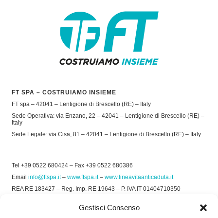
FT SPA – COSTRUIAMO INSIEME
FT spa – 42041 – Lentigione di Brescello (RE) – Italy
Sede Operativa: via Enzano, 22 – 42041 – Lentigione di Brescello (RE) –
Italy
Sede Legale: via Cisa, 81 – 42041 – Lentigione di Brescello (RE) – Italy
Tel +39 0522 680424 – Fax +39 0522 680386
Email
info@ftspa.it
–
www.ftspa.it
–
www.lineavitaanticaduta.it
REA RE 183427 – Reg. Imp. RE 19643 – P. IVA IT 01404710350
EXPORT RE 015011 Cap. Soc € 300.000 int. Vers.
Gestisci Consenso
© 2025 FT SPA –
Privacy Policy
–
Cookie Policy