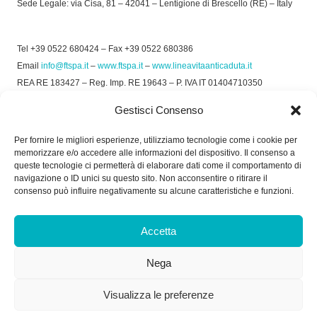
Sede Legale: via Cisa, 81 – 42041 – Lentigione di Brescello (RE) – Italy
Tel +39 0522 680424 – Fax +39 0522 680386
Email
info@ftspa.it
–
www.ftspa.it
–
www.lineavitaanticaduta.it
REA RE 183427 – Reg. Imp. RE 19643 – P. IVA IT 01404710350
EXPORT RE 015011 Cap. Soc € 300.000 int. Vers.
Gestisci Consenso
© 2025 FT SPA –
Privacy Policy
–
Cookie Policy
Per fornire le migliori esperienze, utilizziamo tecnologie come i cookie per
memorizzare e/o accedere alle informazioni del dispositivo. Il consenso a
SOCIAL
queste tecnologie ci permetterà di elaborare dati come il comportamento di
navigazione o ID unici su questo sito. Non acconsentire o ritirare il
consenso può influire negativamente su alcune caratteristiche e funzioni.
ORARIO DI UFFICIO:
Accetta
Dal Lunedì al Venerdì: 8.00/12.30 - 13.30/17.30
Nega
RICEVIMENTO MERCI:
Dal Lunedì al Venerdì: 7.30/11.30 - 13.30/17.00
Visualizza le preferenze