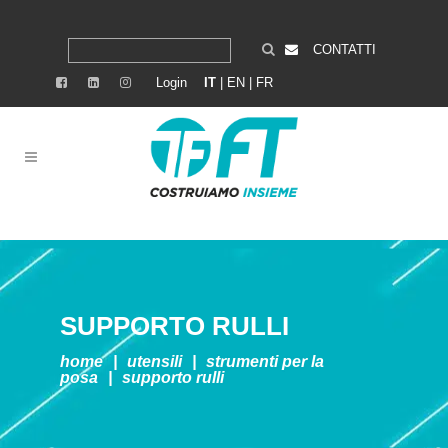
CONTATTI
Login
IT
|
EN
|
FR
SUPPORTO RULLI
home
|
utensili
|
strumenti per la
posa
|
supporto rulli